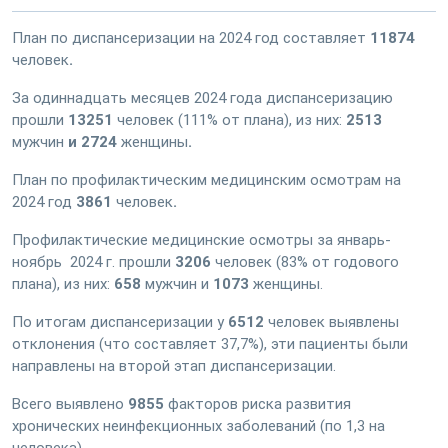
План по диспансеризации на 2024 год составляет
11874
человек
.
За одиннадцать месяцев 2024 года диспансеризацию
прошли
13251
человек (111% от плана), из них:
2513
мужчин
и 2724
женщины
.
План по профилактическим медицинским осмотрам на
2024 год
3861
человек
.
Профилактические медицинские осмотры за январь-
ноябрь 2024 г. прошли
3206
человек (83% от годового
плана), из них:
658
мужчин и
1073
женщины.
По итогам диспансеризации у
6512
человек выявлены
отклонения (что составляет 37,7%), эти пациенты были
направлены на второй этап диспансеризации.
Всего выявлено
9855
факторов риска развития
хронических неинфекционных заболеваний (по 1,3 на