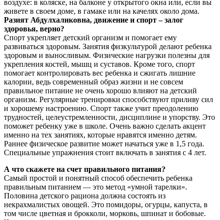
воздухе: в коляске, на балконе у открытого окна или, если вы
живете в своем доме, в гамаке или на качелях около дома.
Разият Абдулхаликовна, движение и спорт – залог
здоровья, верно?
Спорт укрепляет детский организм и помогает ему
развиваться здоровым. Занятия физкультурой делают ребенка
здоровым и выносливым. Физические нагрузки полезны для
укрепления костей, мышц и суставов. Кроме того, спорт
помогает контролировать вес ребенка и сжигать лишние
калории, ведь современный образ жизни и не совсем
правильное питание не очень хорошо влияют на детский
организм. Регулярные тренировки способствуют приливу сил
и хорошему настроению. Спорт также учит преодолению
трудностей, целеустремленности, дисциплине и упорству. Это
поможет ребенку уже в школе. Очень важно сделать акцент
именно на тех занятиях, которые нравятся именно детям.
Раннее физическое развитие может начаться уже в 1,5 года.
Специальные упражнения стоит включать в занятия с 4 лет.
А что скажете на счет правильного питания?
Самый простой и понятный способ обеспечить ребенка
правильным питанием — это метод «умной тарелки».
Половина детского рациона должна состоять из
некрахмалистых овощей. Это помидоры, огурцы, капуста, в
том числе цветная и брокколи, морковь, шпинат и бобовые.