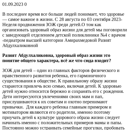
01.09.2023
0
В последнее время все больше людей понимает, что здоровье
— самое важное в жизни.
С 28 августа по 03 сентября 2023-
Неделя продвижения ЗОЖ среди детей.О том как
организовать здоровый образ жизни для детей мы поговорили
с заведующей отделением детской поликлиники №4 с врачом
-педиатром высшей категории Амирахмедовой Разият
Абдулхаликовной
Разият Абдулхаликовна, здоровый образ жизни это
понятие общего характера, всё же что сюда входит?
ЗОЖ для детей – один из главных факторов физического и
нравственного развития ребенка, его гармоничного
существования в обществе. К правильному образу жизни
стараются привлечь всю семью, включая детей. К здоровью
детей нужно относится бережно и сохранять его с рождения.
Дети интересуются увлечениями своих мам и пап,
прислушиваются к их советам и охотно перенимают
привычки. Для каждого ребенка главным примером и
мотиватором являются его родители, именно поэтому
приучать детей к культуре здорового образа жизни следует
начинать именно с положительных примеров мамы и папы.
Постоянно можно устраивать семейные прогулки, пробовать