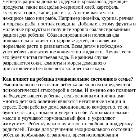
Четверть рациона должна содержать крахмалосодержащие
продукты, такие как цельно-зерновой хлеб, картофель,
кукуруза, горох, каши, рис и т.д. А оставшаяся часть —
нежирное мясо или рыба. Например индейка, курица, речная
и морская рыба, постная говядина. Добавьте к этому фрукты и
молочные продукты и получите хорошо сбалансированный
рацион для ребенка. Сбалансированная и полезная еда
положительно влияет на здоровье детей, позволяя им
нормально расти и развиваться. Всем детям необходимо
употреблять достаточное количество жидкости. Лучше, если
это будет чистая питьевая вода. В крайнем случае
разрешаются соки, компоты и морсы домашнего
приготовления без большого количества сахара.
Как влияет на ребенка эмоциональное состояние в семье?
Эмоциональное состояние ребенка во многом определяется
психологической атмосферой в семье. И именно оно повлияет
на будущее вашего ребенка., ведь основными причинами
многих детских болезней являются негативные эмоции и
стресс. Если ребенку дома эмоционально комфортно, то он
будет счастлив, спокоен и уверен в себе. А положительные
мысли и улучшают гормональный фон, и укрепляют
иммунитет. Ребенку важно чувствовать любовь и поддержку
родителей. Также для улучшения эмоционального состояния
ребенка необходимо ограничить время использования