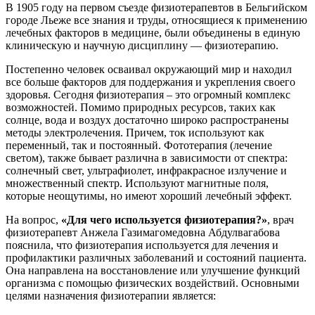
В 1905 году на первом съезде физиотерапевтов в Бельгийском
городе Льеже все знания и труды, относящиеся к применению
лечебных факторов в медицине, были объединены в единую
клиническую и научную дисциплину — физиотерапию.
Постепенно человек осваивал окружающий мир и находил
все больше факторов для поддержания и укрепления своего
здоровья. Сегодня физиотерапия – это огромный комплекс
возможностей. Помимо природных ресурсов, таких как
солнце, вода и воздух достаточно широко распространены
методы электролечения. Причем, ток используют как
переменный, так и постоянный. Фототерапия (лечение
светом), также бывает различна в зависимости от спектра:
солнечный свет, ультрафиолет, инфракрасное излучение и
множественный спектр. Используют магнитные поля,
которые неощутимы, но имеют хороший лечебный эффект.
На вопрос,
«Для чего используется физиотерапия?»
, врач
физиотерапевт Анжела Газимагомедовна Абдулвагабова
пояснила, что физиотерапия используется для лечения и
профилактики различных заболеваний и состояний пациента.
Она направлена на восстановление или улучшение функций
организма с помощью физических воздействий. Основными
целями назначения физиотерапии является: