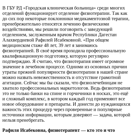
В ГБУ РД «Городская клиническая больница» среди многих
отделений функционирует отделение физиотерапии.
Так как
до сих пор некоторые поклонники медикаментозной терапии,
пренебрежительно относятся лечению физическими
воздействиями, мы решили поговорить с заведующей
отделением, заслуженным врачом Республики Дагестан
Алахвердиевой Рафилей Исабековной. «При общем
медицинском стаже 48 лет, 39 лет я занимаюсь
физиотерапией. В своё время проходила профессиональную
квалификационную подготовку, которую регулярно
подтверждаю. Я считаю, что физиотерапия имеет огромное
значение в лечебном процессе. Одними из основных причин
утраты прежней популярности физиотерапии в нашей стране
можно назвать невежественность и отсутствие грамотной
агитации. Сейчас мы бы сказали, что физиолечебницам не
хватило профессиональных маркетологов. Ведь физиотерапия
это не только банки на спине и горчичники в носках, это ещё
и сложный комплекс, в котором каждый год применяют все
новое оборудование и препараты. И донести до нуждающихся
важность этих процедур через проверенные и популярные
источники информации, которым доверяют — задача, которой
нельзя пренебрегать.
Рафиля Исабековна, физиотерапевт — кто это и что