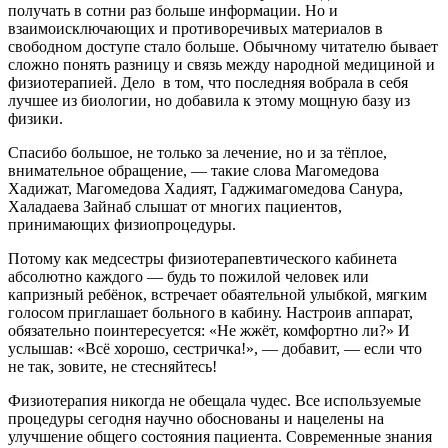
получать в сотни раз больше информации. Но и
взаимоисключающих и противоречивых материалов в
свободном доступе стало больше. Обычному читателю бывает
сложно понять разницу и связь между народной медициной и
физиотерапией. Дело в том, что последняя вобрала в себя
лучшее из биологии, но добавила к этому мощную базу из
физики.
Спасибо большое, не только за лечение, но и за тёплое,
внимательное обращение, — такие слова Магомедова
Хадижат, Магомедова Хадият, Гаджимагомедова Санура,
Халадаева Зайнаб слышат от многих пациентов,
принимающих физиопроцедуры.
Потому как медсестры физиотерапевтического кабинета
абсолютно каждого — будь то пожилой человек или
капризный ребёнок, встречает обаятельной улыбкой, мягким
голосом приглашает больного в кабину. Настроив аппарат,
обязательно поинтересуется: «Не жжёт, комфортно ли?» И
услышав: «Всё хорошо, сестричка!», — добавит, — если что
не так, зовите, не стесняйтесь!
Физиотерапия никогда не обещала чудес. Все используемые
процедуры сегодня научно обоснованы и нацелены на
улучшение общего состояния пациента. Современные знания