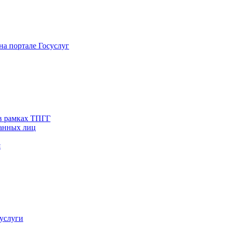
на портале Госуслуг
в рамках ТПГГ
ванных лиц
я
услуги