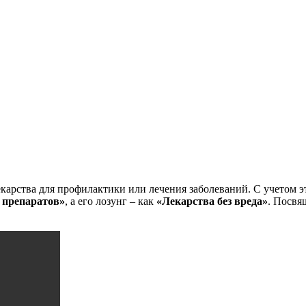
арства для профилактики или лечения заболеваний. С учетом эт
 препаратов»
, а его лозунг – как
«Лекарства без вреда»
.
Посвящ