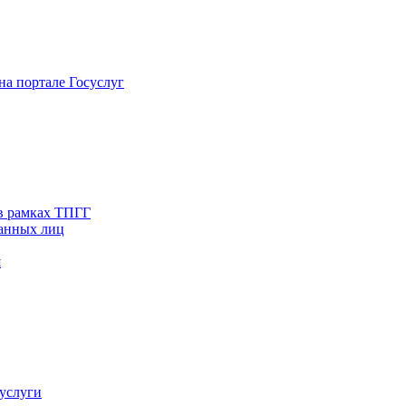
на портале Госуслуг
в рамках ТПГГ
ванных лиц
я
услуги