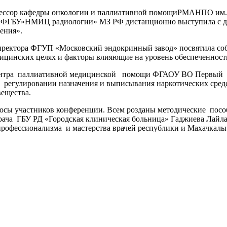
рофессор кафедры онкологии и паллиативной помощиРМАНПО им.
 ФГБУ»НМИЦ радиологии» МЗ РФ дистанционно выступила с до
ения».
ректора ФГУП «Московский эндокринный завод» посвятила соб
дицинских целях и факторы влияющие на уровень обеспеченнос
о центра паллиативной медицинской помощи ФГАОУ ВО Первый
регулировании назначения и выписывания наркотических средст
вещества.
сы участников конференции. Всем розданы методические пособ
врача ГБУ РД «Городская клиническая больница» Гаджиева Лайл
профессионализма и мастерства врачей республики и Махачкалы