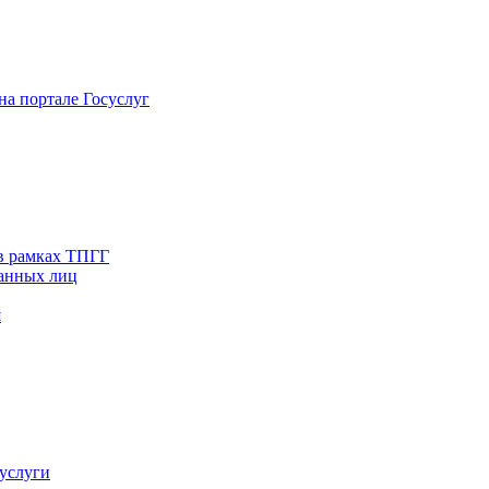
на портале Госуслуг
в рамках ТПГГ
ванных лиц
я
услуги