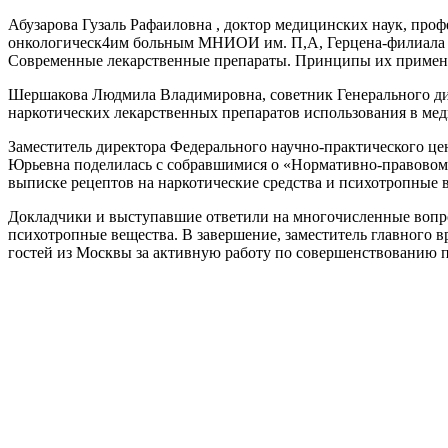
Абузарова Гузаль Рафаиловна , доктор медицинских наук, п
онкологическ4им больным МНИОИ им. П,А, Герцена-филиала
Современные лекарственные препараты. Принципы их примен
Шершакова Людмила Владимировна, советник Генерального ди
наркотических лекарственных препаратов использования в ме
Заместитель директора Федерального научно-практическог
Юрьевна поделилась с собравшимися о «Нормативно-правовом 
выписке рецептов на наркотические средства и психотропные 
Докладчики и выступавшие ответили на многочисленные вопро
психотропные вещества. В завершение, заместитель главного 
гостей из Москвы за активную работу по совершенствованию 