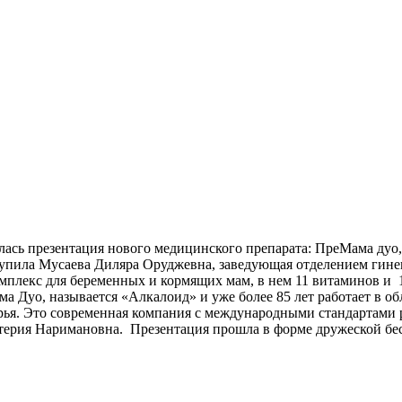
ялась презентация нового медицинского препарата: ПреМама дуо
тупила Мусаева Диляра Оруджевна, заведующая отделением гине
мплекс для беременных и кормящих мам, в нем 11 витаминов и
 Дуо, называется «Алкалоид» и уже более 85 лет работает в об
рья. Это современная компания с международными стандартами 
терия Наримановна. Презентация прошла в форме дружеской бес