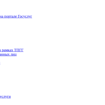
на портале Госуслуг
в рамках ТПГГ
ванных лиц
я
услуги