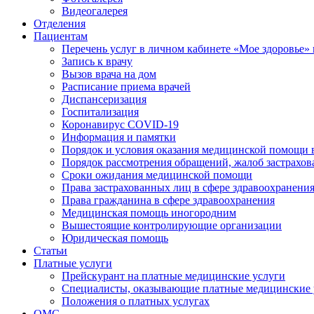
Видеогалерея
Отделения
Пациентам
Перечень услуг в личном кабинете «Мое здоровье» 
Запись к врачу
Вызов врача на дом
Расписание приема врачей
Диспансеризация
Госпитализация
Коронавирус COVID-19
Информация и памятки
Порядок и условия оказания медицинской помощи 
Порядок рассмотрения обращений, жалоб застрахо
Сроки ожидания медицинской помощи
Права застрахованных лиц в сфере здравоохранени
Права гражданина в сфере здравоохранения
Медицинская помощь иногородним
Вышестоящие контролирующие организации
Юридическая помощь
Статьи
Платные услуги
Прейскурант на платные медицинские услуги
Специалисты, оказывающие платные медицинские 
Положения о платных услугах
ОМС