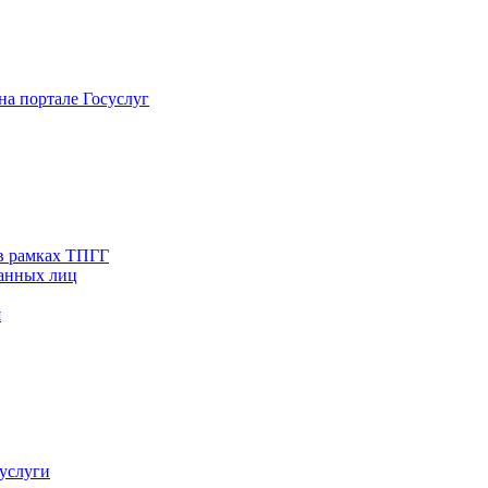
на портале Госуслуг
в рамках ТПГГ
ванных лиц
я
услуги