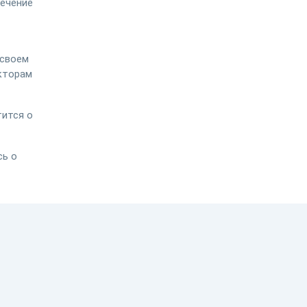
лечение
 своем
кторам
тится о
сь о