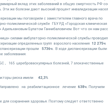
Суммарный вклад этих заболеваний в общую смертность РФ с
%. Эти же болезни дают высокий процент инвалидизации насел
серизации мы поговорили с заместителем главного врача по
рно-поликлинической службе ГБУ РД «Городская клиническая
» Адильхановым Булатом Ганнибаловичем. Вот что он нам расс
льница» силами амбулаторно-поликлинической службы проводил
серизации определенных групп взрослого населения
12 275ч
испансеризации прошли
5736ч.
В ходе диспансеризации были
е неинфекционные заболевания:
БС , 165
цереброваскулярных болезней, 7 злокачественные
.
факторы риска имели
42,3%
Направлено на реабилитационное лечение
638ч.
Получили
е для сохранения здоровья. Поэтому следует ответственно