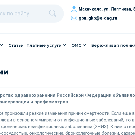
Махачкала, ​ул. Лаптиева, 
gbu_gkb@e-dag.ru
Статьи
Платные услуги
ОМС
Бережливая полик
ии
ерство здравоохранения Российской Федерации объявило
ансеризации и профосмотров.
ке произошли резкие изменения причин смертности. Если еще в
 люди в основном умирали от инфекционных заболеваний, то в
 хронических неинфекционных заболеваний (ХНИЗ). К ним отно
-сосудистые, онкологические, бронхолегочные болезни, сахар