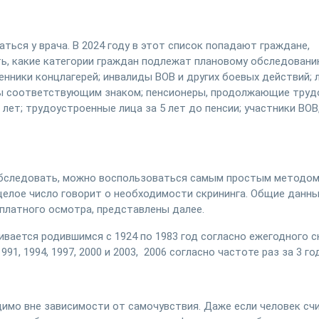
ься у врача. В 2024 году в этот список попадают граждане,
ть, какие категории граждан подлежат плановому обследовани
енники концлагерей; инвалиды ВОВ и других боевых действий; 
ны соответствующим знаком; пенсионеры, продолжающие тру
лет; трудоустроенные лица за 5 лет до пенсии; участники ВОВ
 обследовать, можно воспользоваться самым простым методом
 целое число говорит о необходимости скрининга. Общие данн
сплатного осмотра, представлены далее.
вается родившимся с 1924 по 1983 год согласно ежегодного с
991, 1994, 1997, 2000 и 2003, 2006 согласно частоте раз за 3 го
имо вне зависимости от самочувствия. Даже если человек сч