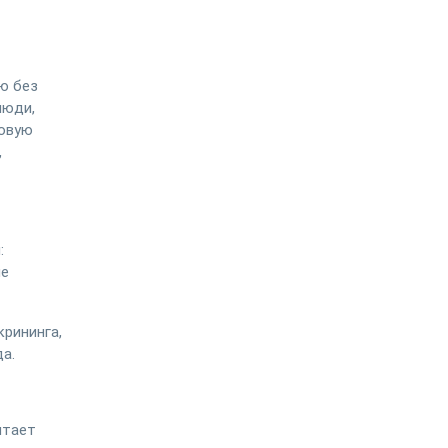
ю без
люди,
довую
,
:
ые
крининга,
да.
итает