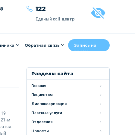
122
89
Единый call-центр
линика
Обратная связь
Запись на
приём
Разделы сайта
Главная
Пациентам
Диспансеризация
 19
Платные услуги
 21-м
Отделения
сятся:
Новости
ный