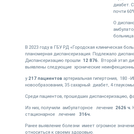
диабет. 
почти 60
О диспан
амбулато
больница
В 2023 году в ГБУ РД «Городская клиническая бо
планомерная диспансеризация. Подлежало диспан
Диспансеризацию прошли
12 876.
Второй этап д
выявлены следующие хронически
у
217 пациентов
артериальная гипертония, 180 -И
новообразования, 35 сахарный диабет, 4 глаукомы
Среди пациентов, прошедших диспансеризацию, 
Из них, получили амбулаторное лечение
2626 ч.
стационарное лечение
316ч.
Ранее выявление болезни имеет огромное значени
относиться к своему здоровью.