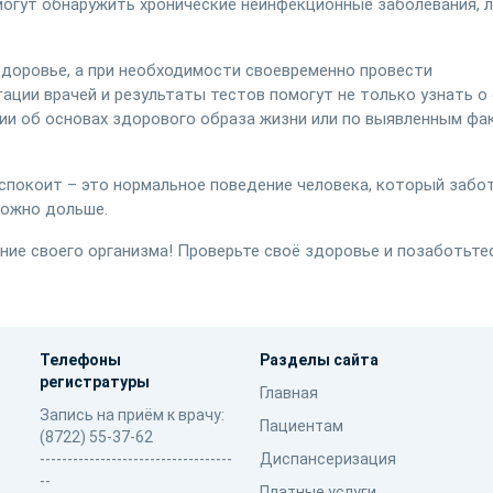
 могут обнаружить хронические неинфекционные заболевания, 
здоровье, а при необходимости своевременно провести
ации врачей и результаты тестов помогут не только узнать о
ии об основах здорового образа жизни или по выявленным фа
еспокоит – это нормальное поведение человека, который забо
можно дольше.
ние своего организма! Проверьте своё здоровье и позаботьте
Телефоны
Разделы сайта
регистратуры
Главная
Запись на приём к врачу:
Пациентам
(8722) 55-37-62
-----------------------------------
Диспансеризация
--
Платные услуги