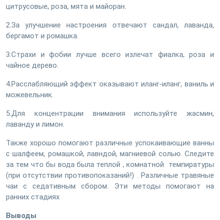
цитрусовые, роза, мята и майоран.
2.За улучшение настроения отвечают сандал, лаванда,
бергамот и ромашка.
3.Страхи и фобии лучше всего излечат фиалка, роза и
чайное дерево.
4.Расслабляющий эффект оказывают иланr-иланг, ваниль и
можевельник.
5.Для концентрации внимания используйте жасмин,
лаванду и лимон.
Также хорошо помогают различные успокаивающие ванны
с шалфеем, ромашкой, лавндой, магниевой солью. Следите
за тем что бы вода была теплой , комнатной темпиратуры
(при отсутствии противопоказаний!) . Различные травяные
чаи с седативным сбором. Эти методы помогают на
ранних стадиях
Выводы