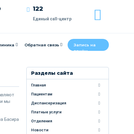
122
9
Единый call-центр
линика
Обратная связь
Запись на
приём
Разделы сайта
Главная
Пациентам
равляют
ли мы
Диспансеризация
Платные услуги
ва Басира
Отделения
Новости