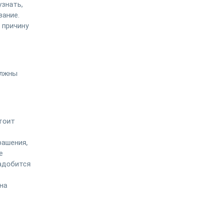
узнать,
вание.
 причину
олжны
стоит
рашения,
е
надобится
на