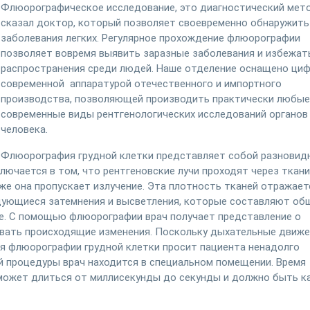
Флюорографическое исследование, это диагностический мето
сказал доктор, который позволяет своевременно обнаружить
заболевания легких. Регулярное прохождение флюорографии
позволяет вовремя выявить заразные заболевания и избежат
распространения среди людей. Наше отделение оснащено циф
современной аппаратурой отечественного и импортного
производства, позволяющей производить практически любые
современные виды рентгенологических исследований органов
человека.
Флюорография грудной клетки представляет собой разновид
ключается в том, что рентгеновские лучи проходят через ткани
уже она пропускает излучение. Эта плотность тканей отражает
едующиеся затемнения и высветления, которые составляют о
ие. С помощью флюорографии врач получает представление о
нивать происходящие изменения. Поскольку дыхательные движ
мя флюорографии грудной клетки просит пациента ненадолго
ой процедуры врач находится в специальном помещении. Время
 может длиться от миллисекунды до секунды и должно быть к