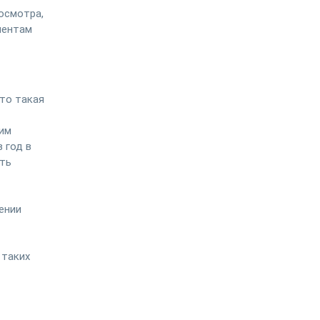
осмотра,
иентам
что такая
ким
 год в
сть
ении
 таких