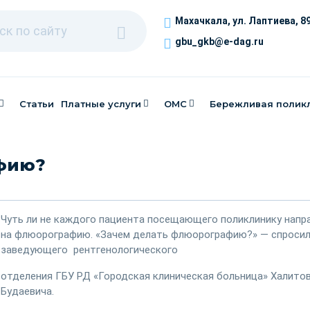
Махачкала, ​ул. Лаптиева, 8
gbu_gkb@e-dag.ru
Статьи
Платные услуги
ОМС
Бережливая полик
фию?
Чуть ли не каждого пациента посещающего поликлинику нап
на флюорографию. «Зачем делать флюорографию?» — спроси
заведующего рентгенологического
отделения ГБУ РД «Городская клиническая больница» Халито
Будаевича.