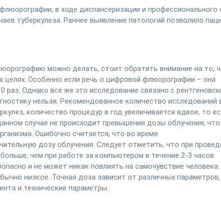
 флюорографии, в ходе диспансеризации и профессионального 
учаев туберкулеза. Раннее выявление патологий позволило пац
люорографию можно делать, стоит обратить внимание на то, 
 целях. Особенно если речь о цифровой флюорографии – она
10 раз. Однако все же это исследование связано с рентгеновс
агностику нельзя. Рекомендованное количество исследований в
ркулез, количество процедур в год увеличивается вдвое, то е
данном случае не происходит превышения дозы облучения, что
рганизма. Ошибочно считается, что во время
ительную дозу облучения. Следует отметить, что при провед
больше, чем при работе за компьютером в течение 2-3 часов.
пасно и не может никак повлиять на самочувствие человека.
бычно низкое. Точная доза зависит от различных параметров,
ента и технические параметры.