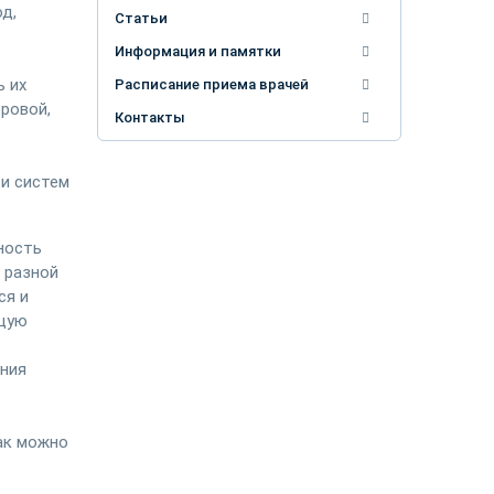
д,
Статьи
Информация и памятки
ь их
Расписание приема врачей
ровой,
Контакты
 и систем
ность
 разной
ся и
бщую
ения
ак можно