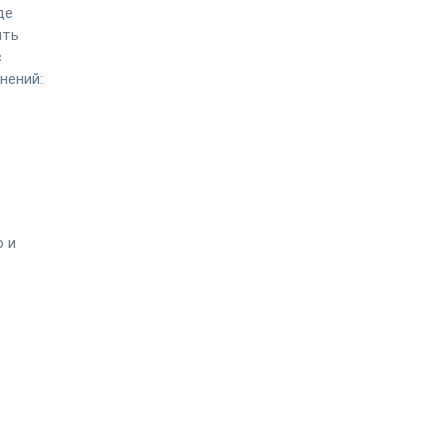
де
ить
с
нений:
о и